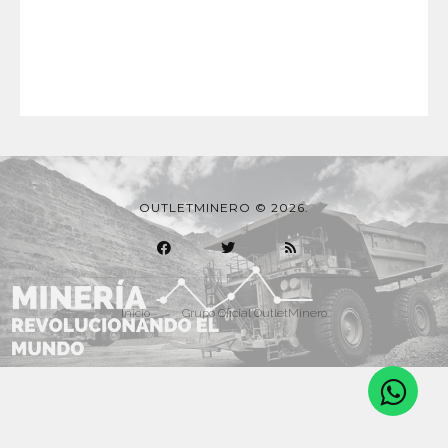
OUTLETMINERO © 2026.
Inicio
Grupo Oficial OutletMinero