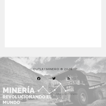
OUTLETMINERO © 2026.
Inicio
Grupo Oficial OutletMinero