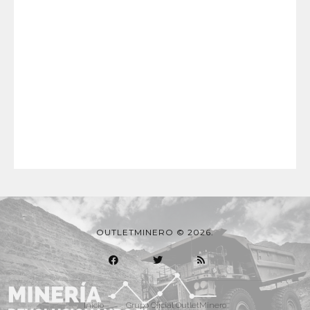
OUTLETMINERO © 2026.
Inicio
Grupo Oficial OutletMinero