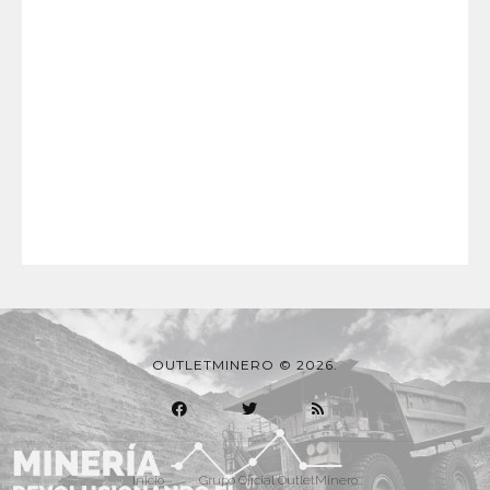
OUTLETMINERO © 2026.
Inicio
Grupo Oficial OutletMinero