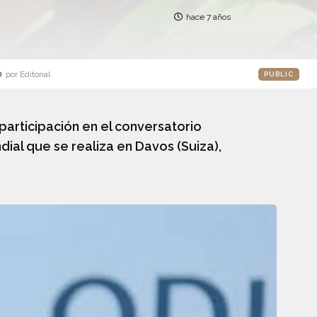
hace 7 años
o
por Editorial
PUBLIC
participación en el conversatorio
ial que se realiza en Davos (Suiza),