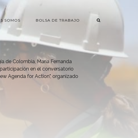
ES SOMOS
BOLSA DE TRABAJO
gía de Colombia, María Fernanda
participación en el conversatorio
 New Agenda for Action", organizado