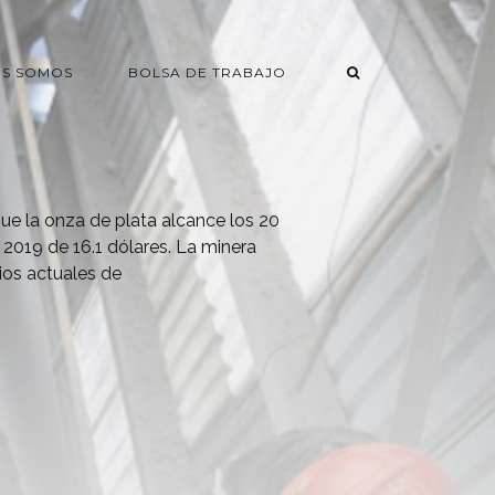
ES SOMOS
BOLSA DE TRABAJO
e la onza de plata alcance los 20
e 2019 de 16.1 dólares. La minera
ios actuales de