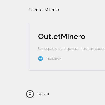
Fuente: Milenio
OutletMinero
Un espacio para generar oportunidades 
TELEGRAM
Editorial