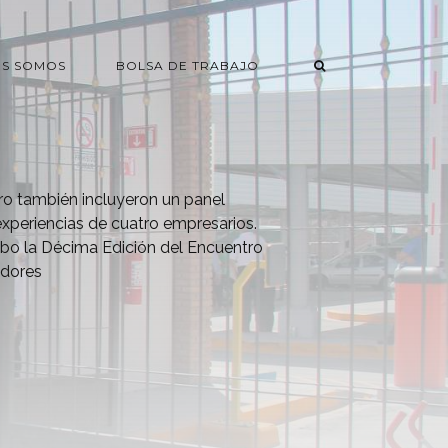
ES SOMOS
BOLSA DE TRABAJO
ro también incluyeron un panel
xperiencias de cuatro empresarios.
cabo la Décima Edición del Encuentro
edores