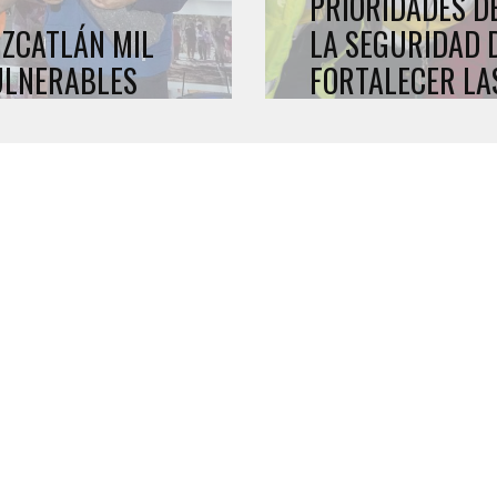
PRIORIDADES D
ZCATLÁN MIL
LA SEGURIDAD 
ULNERABLES
FORTALECER LA