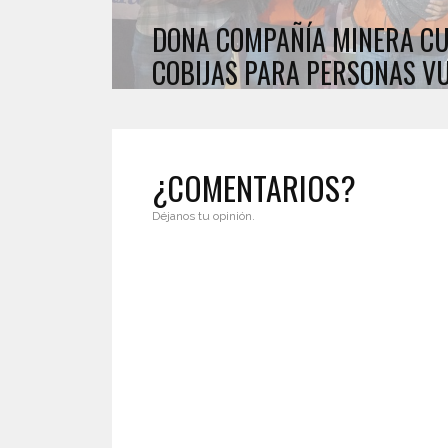
DONA COMPAÑÍA MINERA CU
COBIJAS PARA PERSONAS V
¿COMENTARIOS?
Déjanos tu opinión.