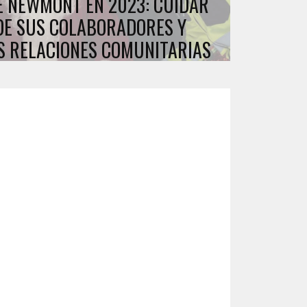
E NEWMONT EN 2023: CUIDAR
DE SUS COLABORADORES Y
S RELACIONES COMUNITARIAS