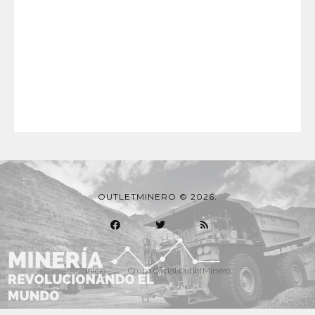
OUTLETMINERO © 2026.
Inicio
Grupo Oficial OutletMinero