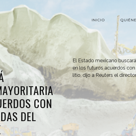
INICIO
QUIÉN
El Estado mexicano buscará 
en los futuros acuerdos con
Á
litio, dijo a Reuters el direct
MAYORITARIA
UERDOS CON
DAS DEL
X