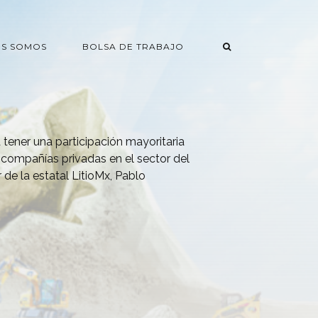
ES SOMOS
BOLSA DE TRABAJO
tener una participación mayoritaria
 compañías privadas en el sector del
or de la estatal LitioMx, Pablo