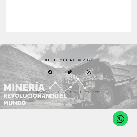
OUTLETMINERO © 2026.
Inicio
Grupo Oficial OutletMinero