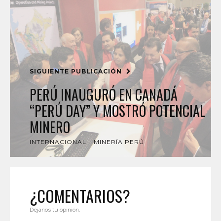
SIGUIENTE PUBLICACIÓN
PERÚ INAUGURÓ EN CANADÁ
“PERÚ DAY” Y MOSTRÓ POTENCIAL
MINERO
INTERNACIONAL
MINERÍA PERÚ
¿COMENTARIOS?
Déjanos tu opinión.