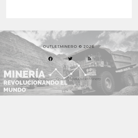
OUTLETMINERO © 2026.
Inicio
Grupo Oficial OutletMinero