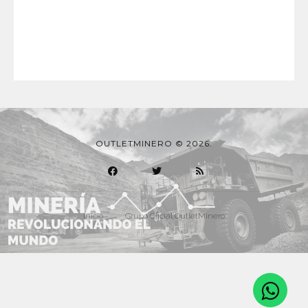
OUTLETMINERO © 2026.
Inicio
Grupo Oficial OutletMinero