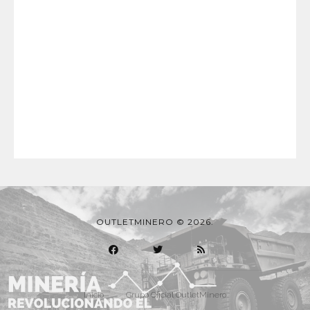
OUTLETMINERO © 2026.
Inicio
Grupo Oficial OutletMinero