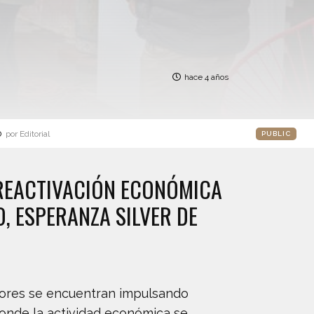
hace 4 años
o
por Editorial
PUBLIC
 REACTIVACIÓN ECONÓMICA
, ESPERANZA SILVER DE
tores se encuentran impulsando
donde la actividad económica se