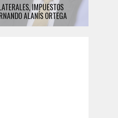
ILATERALES, IMPUESTOS
ERNANDO ALANÍS ORTEGA