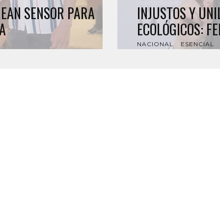
REAN SENSOR PARA
INJUSTOS Y UN
A
ECOLÓGICOS: F
NACIONAL
ESENCIAL