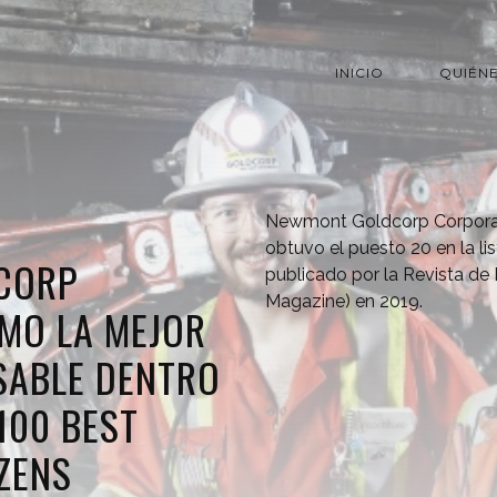
INICIO
QUIÉN
Newmont Goldcorp Corporat
obtuvo el puesto 20 en la li
CORP
publicado por la Revista de
Magazine) en 2019.
MO LA MEJOR
SABLE DENTRO
100 BEST
ZENS