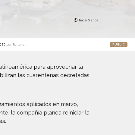
hace 6 años
ost
por Editorial
PUBLIC
atinoamérica para aprovechar la
ibilizan las cuarentenas decretadas
inamientos aplicados en marzo,
e, la compañía planea reiniciar la
es.