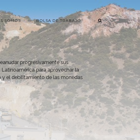
ES SOMOS
BOLSA DE TRABAJO
 reanudar progresivamente sus
 Latinoamérica para aprovechar la
o y el debilitamiento de las monedas