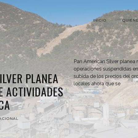
INICIO
QUIÉN
Pan American Silver planea
operaciones suspendidas en
ILVER PLANEA
subida de los precios del or
locales ahora que se
E ACTIVIDADES
CA
ACIONAL