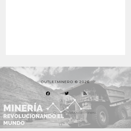
OUTLETMINERO © 2026.
Inicio
Grupo Oficial OutletMinero