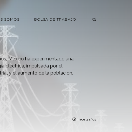
ES SOMOS
BOLSA DE TRABAJO
os, México ha experimentado una
a eléctrica, impulsada por el
trial y el aumento de la población.
hace 3 años