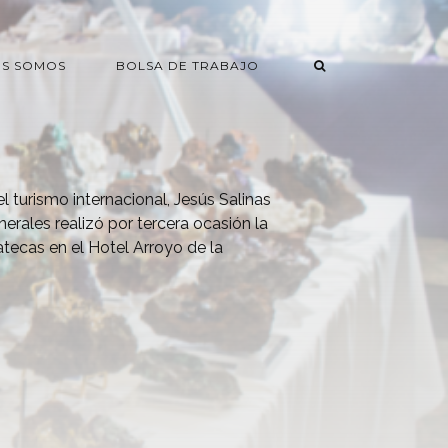
ES SOMOS
BOLSA DE TRABAJO
l turismo internacional, Jesús Salinas
nerales realizó por tercera ocasión la
tecas en el Hotel Arroyo de la