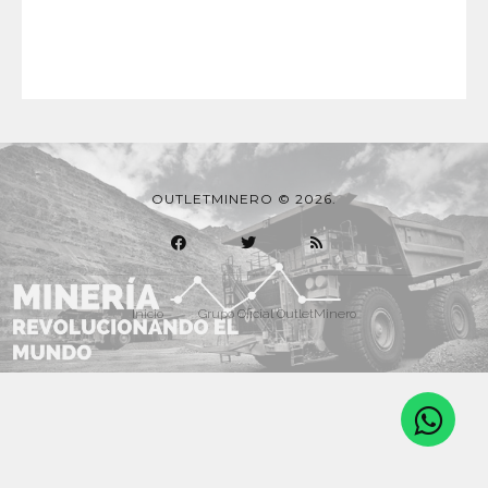
OUTLETMINERO © 2026.
Inicio
Grupo Oficial OutletMinero