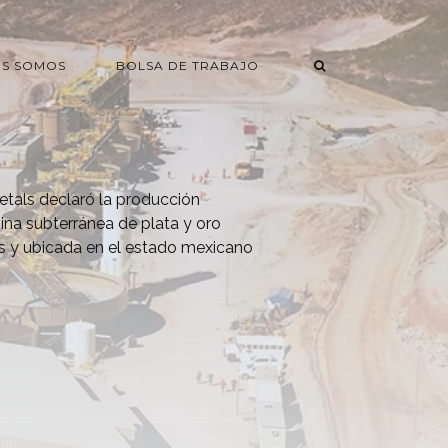
ES SOMOS
BOLSA DE TRABAJO
etals declaró la producción
ina subterránea de plata y oro
s y ubicada en el estado mexicano