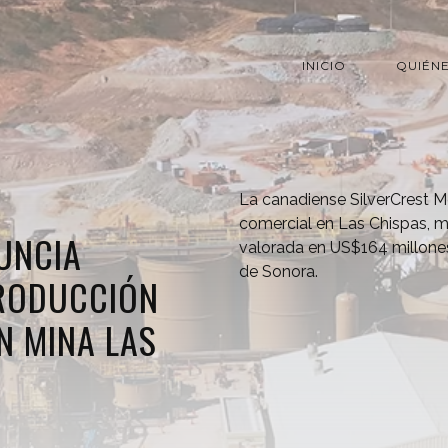
INICIO
QUIÉN
La canadiense SilverCrest M
comercial en Las Chispas, m
UNCIA
valorada en US$164 millone
de Sonora.
RODUCCIÓN
N MINA LAS