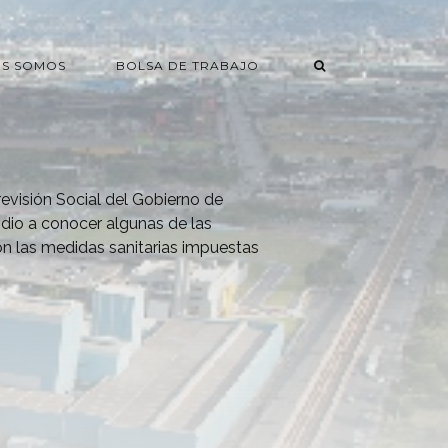
ES SOMOS
BOLSA DE TRABAJO
revisión Social del Gobierno de
 dio a conocer algunas de las
n las medidas sanitarias impuestas