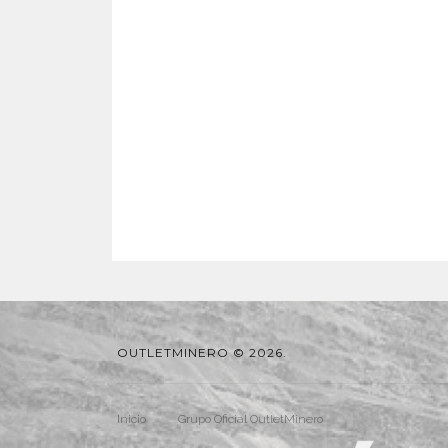
OUTLETMINERO © 2026.
Inicio
Grupo Oficial OutletMinero