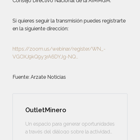
Consejo Directivo Nacional de la AIMMGM.
Si quieres seguir la transmisión puedes registrarte
en la siguiente dirección:
https://zoom.us/webinar/register/WN_-
VGOXJ9kQ9y3rA6DYJg-NQ…
Fuente: Arzate Noticias
OutletMinero
Un espacio para generar oportunidades
a través del diálogo sobre la actividad
minera