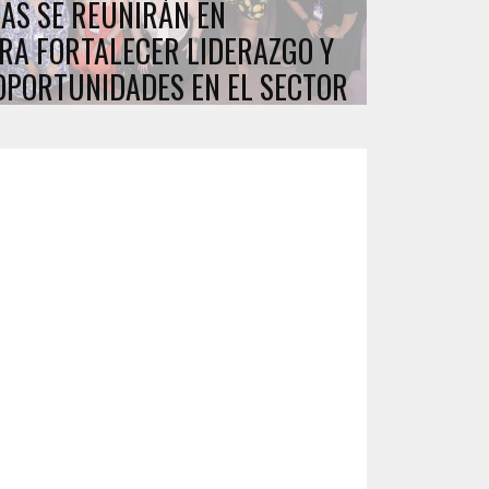
AS SE REUNIRÁN EN
RA FORTALECER LIDERAZGO Y
OPORTUNIDADES EN EL SECTOR