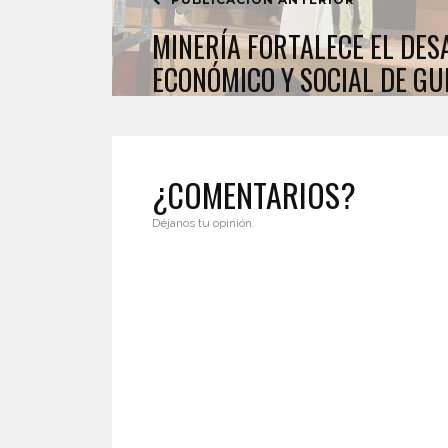
MINERÍA FORTALECE EL DE
ECONÓMICO Y SOCIAL DE G
¿COMENTARIOS?
Déjanos tu opinión.