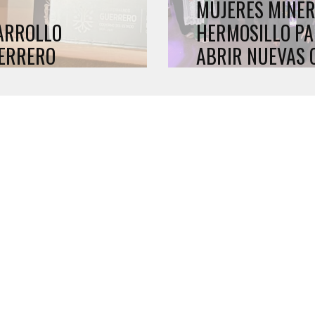
MUJERES MINER
SARROLLO
HERMOSILLO PA
UERRERO
ABRIR NUEVAS 