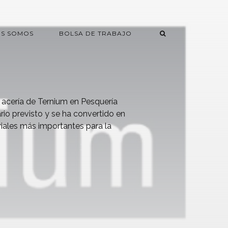
ES SOMOS
BOLSA DE TRABAJO
 acería de Ternium en Pesquería
io previsto y se ha convertido en
riales más importantes para la