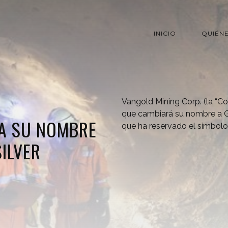
INICIO
QUIÉN
Vangold Mining Corp. (la “C
que cambiará su nombre a Gu
A SU NOMBRE
que ha reservado el símbolo
ILVER